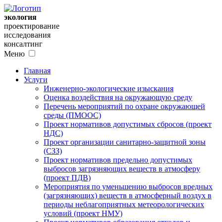
экология
проектирование
исследования
консалтинг
Меню
Главная
Услуги
Инженерно-экологические изыскания
Оценка воздействия на окружающую среду
Перечень мероприятий по охране окружающей
среды (ПМООС)
Проект нормативов допустимых сбросов (проект
НДС)
Проект организации санитарно-защитной зоны
(СЗЗ)
Проект нормативов предельно допустимых
выбросов загрязняющих веществ в атмосферу
(проект ПДВ)
Мероприятия по уменьшению выбросов вредных
(загрязняющих) веществ в атмосферный воздух в
периоды неблагоприятных метеорологических
условий (проект НМУ)