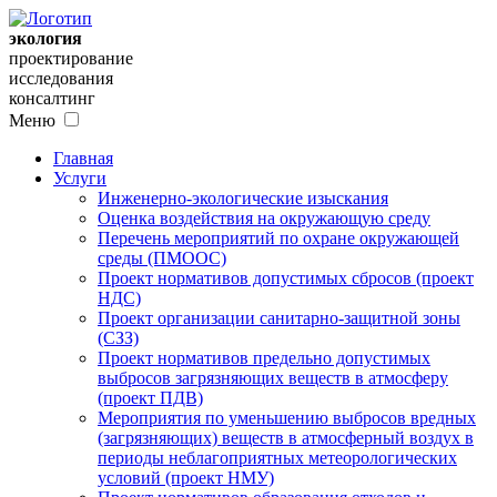
экология
проектирование
исследования
консалтинг
Меню
Главная
Услуги
Инженерно-экологические изыскания
Оценка воздействия на окружающую среду
Перечень мероприятий по охране окружающей
среды (ПМООС)
Проект нормативов допустимых сбросов (проект
НДС)
Проект организации санитарно-защитной зоны
(СЗЗ)
Проект нормативов предельно допустимых
выбросов загрязняющих веществ в атмосферу
(проект ПДВ)
Мероприятия по уменьшению выбросов вредных
(загрязняющих) веществ в атмосферный воздух в
периоды неблагоприятных метеорологических
условий (проект НМУ)