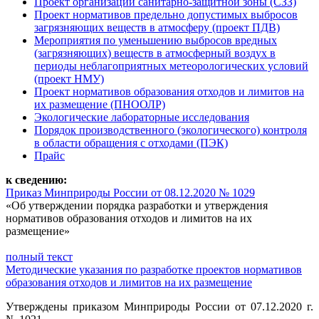
Проект организации санитарно-защитной зоны (СЗЗ)
Проект нормативов предельно допустимых выбросов
загрязняющих веществ в атмосферу (проект ПДВ)
Мероприятия по уменьшению выбросов вредных
(загрязняющих) веществ в атмосферный воздух в
периоды неблагоприятных метеорологических условий
(проект НМУ)
Проект нормативов образования отходов и лимитов на
их размещение (ПНООЛР)
Экологические лабораторные исследования
Порядок производственного (экологического) контроля
в области обращения с отходами (ПЭК)
Прайс
к сведению:
Приказ Минприроды России от 08.12.2020 № 1029
«Об утверждении порядка разработки и утверждения
нормативов образования отходов и лимитов на их
размещение»
полный текст
Методические указания по разработке проектов нормативов
образования отходов и лимитов на их размещение
Утверждены приказом Минприроды России от 07.12.2020 г.