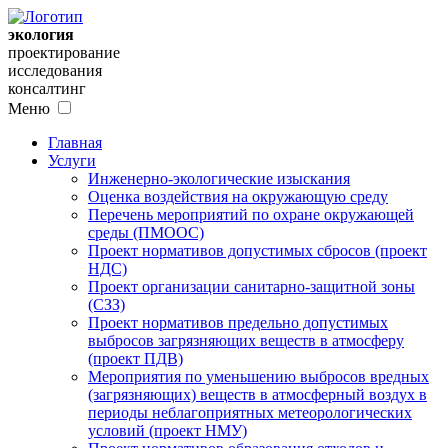
экология
проектирование
исследования
консалтинг
Меню
Главная
Услуги
Инженерно-экологические изыскания
Оценка воздействия на окружающую среду
Перечень мероприятий по охране окружающей
среды (ПМООС)
Проект нормативов допустимых сбросов (проект
НДС)
Проект организации санитарно-защитной зоны
(СЗЗ)
Проект нормативов предельно допустимых
выбросов загрязняющих веществ в атмосферу
(проект ПДВ)
Мероприятия по уменьшению выбросов вредных
(загрязняющих) веществ в атмосферный воздух в
периоды неблагоприятных метеорологических
условий (проект НМУ)