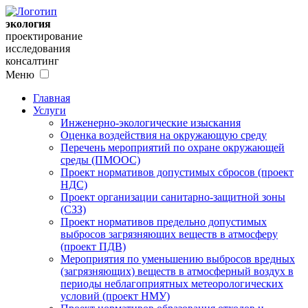
экология
проектирование
исследования
консалтинг
Меню
Главная
Услуги
Инженерно-экологические изыскания
Оценка воздействия на окружающую среду
Перечень мероприятий по охране окружающей
среды (ПМООС)
Проект нормативов допустимых сбросов (проект
НДС)
Проект организации санитарно-защитной зоны
(СЗЗ)
Проект нормативов предельно допустимых
выбросов загрязняющих веществ в атмосферу
(проект ПДВ)
Мероприятия по уменьшению выбросов вредных
(загрязняющих) веществ в атмосферный воздух в
периоды неблагоприятных метеорологических
условий (проект НМУ)