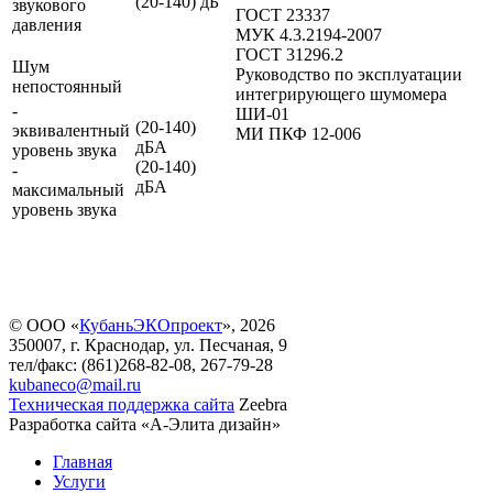
(20-140) дБ
звукового
ГОСТ 23337
давления
МУК 4.3.2194-2007
ГОСТ 31296.2
Шум
Руководство по эксплуатации
непостоянный
интегрирующего шумомера
-
ШИ-01
(20-140)
эквивалентный
МИ ПКФ 12-006
дБА
уровень звука
(20-140)
-
дБА
максимальный
уровень звука
© ООО «
КубаньЭКОпроект
», 2026
350007, г. Краснодар, ул. Песчаная, 9
тел/факс: (861)268-82-08, 267-79-28
kubaneco@mail.ru
Техническая поддержка сайта
Zeebra
Разработка сайта «А-Элита дизайн»
Главная
Услуги