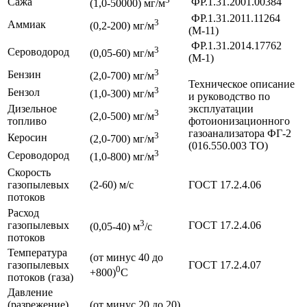
Сажа
ФР.1.31.2001.00384
(1,0-50000) мг/м
ФР.1.31.2011.11264
3
Аммиак
(0,2-200) мг/м
(М-11)
ФР.1.31.2014.17762
3
Сероводород
(0,05-60) мг/м
(М-1)
3
Бензин
(2,0-700) мг/м
Техническое описание
3
Бензол
(1,0-300) мг/м
и руководство по
Дизельное
эксплуатации
3
(2,0-500) мг/м
топливо
фотоионизационного
газоанализатора ФГ-2
3
Керосин
(2,0-700) мг/м
(016.550.003 ТО)
3
Сероводород
(1,0-800) мг/м
Скорость
газопылевых
(2-60) м/с
ГОСТ 17.2.4.06
потоков
Расход
3
газопылевых
ГОСТ 17.2.4.06
(0,05-40) м
/с
потоков
Температура
(от минус 40 до
газопылевых
ГОСТ 17.2.4.07
0
+800)
С
потоков (газа)
Давление
(разрежение)
(от минус 20 до 20)