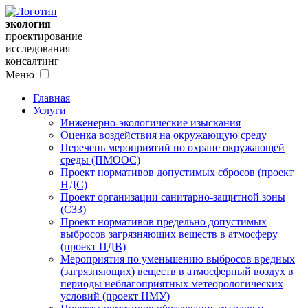
экология
проектирование
исследования
консалтинг
Меню
Главная
Услуги
Инженерно-экологические изыскания
Оценка воздействия на окружающую среду
Перечень мероприятий по охране окружающей
среды (ПМООС)
Проект нормативов допустимых сбросов (проект
НДС)
Проект организации санитарно-защитной зоны
(СЗЗ)
Проект нормативов предельно допустимых
выбросов загрязняющих веществ в атмосферу
(проект ПДВ)
Мероприятия по уменьшению выбросов вредных
(загрязняющих) веществ в атмосферный воздух в
периоды неблагоприятных метеорологических
условий (проект НМУ)