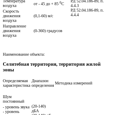
Температура
РД 52.04.186-89, п.
0
от - 45 до + 85
С
воздуха
4.4.3
РД 52.04.186-89, п.
Скорость
4.4.4
движения
(0,1-60) м/с
воздуха
Направление
движения
(0-360) градусов
воздуха
Наименование объекта:
Селитебная территория, территория жилой
зоны
Определяемая
Диапазон
Методика измерений
характеристика
определения
Шум
постоянный
(20-140)
- уровень звука
дБА
- уровень