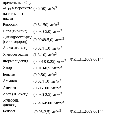
предельные С
12
3
–С
в пересчёте
(0,6-50) мг/м
19
на сольвент
нафта
3
Керосин
(0,6-150) мг/м
3
Сера диоксид
(0,030-5,0) мг/м
Дигидросульфид
3
(0,0048-5,0) мг/м
(сероводород)
3
Азота диоксид
(0,024-1,0) мг/м
3
Углерод оксид
(1,8-10) мг/м
ФР.1.31.2009.06144
3
Формальдегид
(0,0018-0,25) мг/м
3
Хлор
(0,018-0,5) мг/м
3
Бензин
(0,9-50) мг/м
3
Аммиак
(0,024-10) мг/м
3
Ацетон
(0,21-100) мг/м
3
Азот (II) оксид
(0,036-2,5) мг/м
Углерода
3
(2340-4500) мг/м
диоксид
3
Бензол
ФР.1.31.2009.06144
(0,06-2,5) мг/м