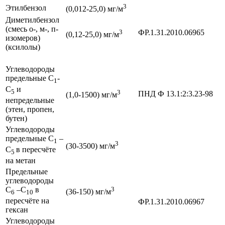
3
Этилбензол
(0,012-25,0) мг/м
Диметилбензол
(смесь о-, м-, п-
3
ФР.1.31.2010.06965
(0,12-25,0) мг/м
изомеров)
(ксилолы)
Углеводороды
предельные С
-
1
С
и
5
3
ПНД Ф 13.1:2:3.23-98
(1,0-1500) мг/м
непредельные
(этен, пропен,
бутен)
Углеводороды
предельные С
–
1
3
(30-3500) мг/м
С
в пересчёте
5
на метан
Предельные
углеводороды
С
–С
в
3
(36-150) мг/м
6
10
пересчёте на
ФР.1.31.2010.06967
гексан
Углеводороды