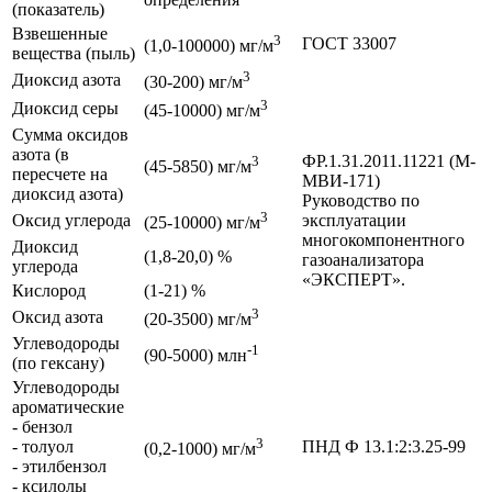
(показатель)
Взвешенные
3
ГОСТ 33007
(1,0-100000) мг/м
вещества (пыль)
3
Диоксид азота
(30-200) мг/м
3
Диоксид серы
(45-10000) мг/м
Сумма оксидов
азота (в
ФР.1.31.2011.11221 (М-
3
(45-5850) мг/м
пересчете на
МВИ-171)
диоксид азота)
Руководство по
3
Оксид углерода
эксплуатации
(25-10000) мг/м
многокомпонентного
Диоксид
(1,8-20,0) %
газоанализатора
углерода
«ЭКСПЕРТ».
Кислород
(1-21) %
3
Оксид азота
(20-3500) мг/м
Углеводороды
-1
(90-5000) млн
(по гексану)
Углеводороды
ароматические
- бензол
3
- толуол
ПНД Ф 13.1:2:3.25-99
(0,2-1000) мг/м
- этилбензол
- ксилолы