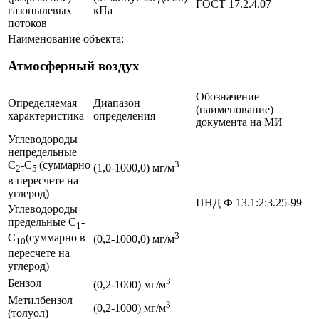
ГОСТ 17.2.4.07
газопылевых
кПа
потоков
Наименование объекта:
Атмосферный воздух
Обозначение
Определяемая
Диапазон
(наименование)
характеристика
определения
документа на МИ
Углеводороды
непредельные
С
-С
(суммарно
3
(1,0-1000,0) мг/м
2
5
в пересчете на
углерод)
ПНД Ф 13.1:2:3.25-99
Углеводороды
предельные С
-
1
3
С
(суммарно в
(0,2-1000,0) мг/м
10
пересчете на
углерод)
3
Бензол
(0,2-1000) мг/м
Метилбензол
3
(0,2-1000) мг/м
(толуол)