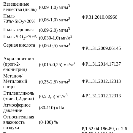
Взвешенные
3
(0,09-1,0) мг/м
вещества (пыль)
Пыль
ФР.31.2010.06966
3
(0,06-1,0) мг/м
70%>SiO
>20%
2
3
Пыль зерновая
(0,09-2,0) мг/м
Пыль SiO
>70%
3
(0,030-1,0) мг/м
2
3
Серная кислота
(0,06-0,5) мг/м
ФР.1.31.2009.06145
Акрилонитрил
3
(проп-2-
ФР.1.31.2014.17137
(0,015-0,25) мг/м
енонитрил)
Метанол/
3
Метиловый
ФР.1.31.2012.12313
(0,25-2,5) мг/м
спирт
Этиленгликоль
3
ФР.1.31.2012.12313
(0,5-2,5) мг/м
(этан-1,2-диол)
Атмосферное
(80-110) кПа
давление
Относительная
влажность
(0-100) %
воздуха
РД 52.04.186-89, п. 2.6