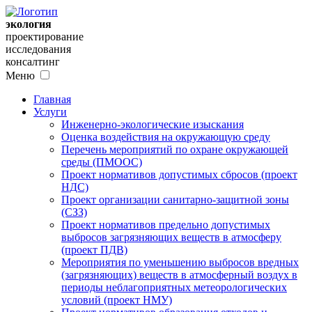
экология
проектирование
исследования
консалтинг
Меню
Главная
Услуги
Инженерно-экологические изыскания
Оценка воздействия на окружающую среду
Перечень мероприятий по охране окружающей
среды (ПМООС)
Проект нормативов допустимых сбросов (проект
НДС)
Проект организации санитарно-защитной зоны
(СЗЗ)
Проект нормативов предельно допустимых
выбросов загрязняющих веществ в атмосферу
(проект ПДВ)
Мероприятия по уменьшению выбросов вредных
(загрязняющих) веществ в атмосферный воздух в
периоды неблагоприятных метеорологических
условий (проект НМУ)