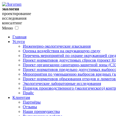
экология
проектирование
исследования
консалтинг
Меню
Главная
Услуги
Инженерно-экологические изыскания
Оценка воздействия на окружающую среду
Перечень мероприятий по охране окружающей ср
Проект нормативов допустимых сбросов (проект Н
Проект организации санитарно-защитной зоны (СЗ
Проект нормативов предельно допустимых выбросо
Мероприятия по уменьшению выбросов вредных (за
Проект нормативов образования отходов и лимито
Экологические лабораторные исследования
Порядок производственного (экологического) контр
Прайс
Клиентам
Партнёры
Отзывы
Наши преимущества