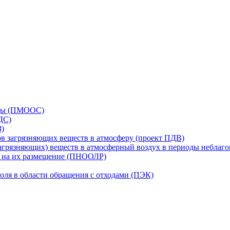
еды (ПМООС)
ДС)
З)
в загрязняющих веществ в атмосферу (проект ПДВ)
грязняющих) веществ в атмосферный воздух в периоды неблаг
в на их размещение (ПНООЛР)
оля в области обращения с отходами (ПЭК)