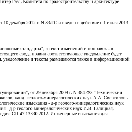
р Газ", Комитета по градостроительству и архитектуре
0 декабря 2012 г. N 83/ГС и введен в действие с 1 июля 2013
альные стандарты", а текст изменений и поправок - в
стоящего свода правил соответствующее уведомление будет
, уведомление и тексты размещаются также в информационной
гулировании", от 29 декабря 2009 г. N 384-ФЗ "Технический
колов, канд. геолого-минералогических наук А.А. Свертилов -
ологические изыскания - д-р геолого-минералогических наук
ия - д-р геолого-минералогических наук И.В. Галицкая,
педия: СП 47.13330.2012. Инженерные изыскания для