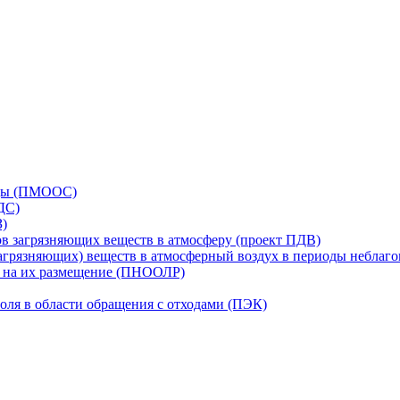
еды (ПМООС)
ДС)
З)
в загрязняющих веществ в атмосферу (проект ПДВ)
грязняющих) веществ в атмосферный воздух в периоды неблаг
в на их размещение (ПНООЛР)
оля в области обращения с отходами (ПЭК)