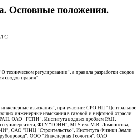
а. Основные положения.
3/ГС
"О техническом регулировании", а правила разработки сводов
ия сводов правил".
х инженерные изыскания", при участии: СРО НП "Центральное
яющих инженерные изыскания в газовой и нефтяной отрасли
и РАН, ОАО "ГСПИ", Института водных проблем РАН,
ого университета, ФГУ "ГОИН", МГУ им. М.В. Ломоносова,
ИИ", ОАО "НИЦ "Строительство", Института Физики Земли
рубопровод", ООО "Инженерная Геология", ОАО