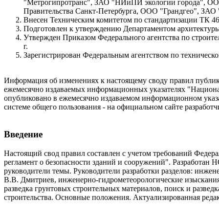
"Метрогипротранс", ЗАО "НИиПИ экологии города", ООО
Правительства Санкт-Петербурга, ООО "Грандгео", ЗАО
Внесен Техническим комитетом по стандартизации ТК 46
Подготовлен к утверждению Департаментом архитектуры,
Утвержден Приказом Федерального агентства по строитель
г.
Зарегистрирован Федеральным агентством по техническо
Информация об изменениях к настоящему своду правил публику
ежемесячно издаваемых информационных указателях "Национал
опубликовано в ежемесячно издаваемом информационном указ
системе общего пользования - на официальном сайте разработч
Введение
Настоящий свод правил составлен с учетом требований Федерал
регламент о безопасности зданий и сооружений". Разработан Н
руководители темы. Руководители разработки разделов: инжене
В.В. Дмитриев, инженерно-гидрометеорологические изыскания -
разведка грунтовых строительных материалов, поиск и развед
строительства. Основные положения. Актуализированная реда