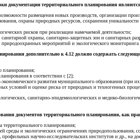
вки документации территориального планирования являются
возможности размещения новых производств, организации произ
зования, охраны природных ресурсов, сохранения уникальности
гических рисков при реализации намечаемой деятельности;
н санитарной охраны, санитарно-защитных зон и санитарных раз
 природоохранных мероприятий и экологического мониторинга 
нирования дополнительно к 4.12 должно содержать следующи
о планирования;
анирования в соответствии с [2];
-экономического развития муниципального образования (при их
ных условий и оценке риска от природных и техногенных проце
логических, санитарно-эпидемиологических и медико-биологич
вания документов территориального планирования, как прав
а территориального планирования;
й среды и экологических ограничениях природопользования, с
, профильных научно-исследовательских институтов и др., на д