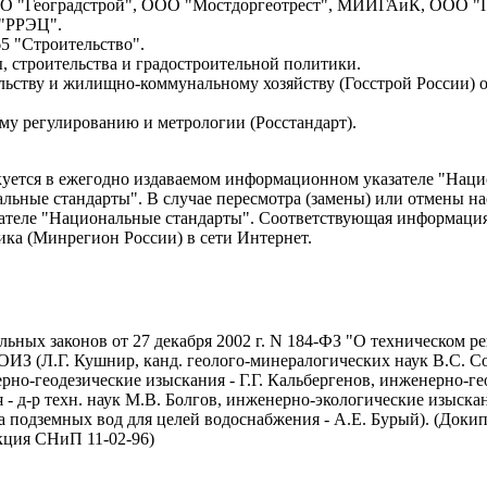
 "Геоградстрой", ООО "Мостдоргеотрест", МИИГАиК, ООО "Пите
 "РРЭЦ".
5 "Строительство".
 строительства и градостроительной политики.
ству и жилищно-коммунальному хозяйству (Госстрой России) от 1
му регулированию и метрологии (Росстандарт).
ется в ежегодно издаваемом информационном указателе "Национ
ьные стандарты". В случае пересмотра (замены) или отмены на
ателе "Национальные стандарты". Соответствующая информация
ика (Минрегион России) в сети Интернет.
ьных законов от 27 декабря 2002 г. N 184-ФЗ "О техническом ре
ОИЗ (Л.Г. Кушнир, канд. геолого-минералогических наук В.С. Со
рно-геодезические изыскания - Г.Г. Кальбергенов, инженерно-ге
 д-р техн. наук М.В. Болгов, инженерно-экологические изыскан
ка подземных вод для целей водоснабжения - А.Е. Бурый). (Доки
кция СНиП 11-02-96)