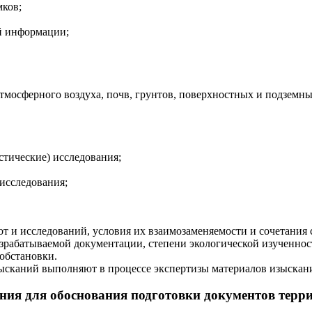
мков;
й информации;
атмосферного воздуха, почв, грунтов, поверхностных и подземны
стические) исследования;
исследования;
т и исследований, условия их взаимозаменяемости и сочетания
зрабатываемой документации, степени экологической изученност
обстановки.
зысканий выполняют в процессе экспертизы материалов изыскан
ния для обоснования подготовки документов тер