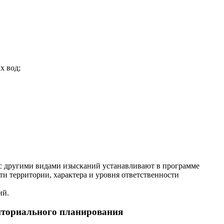
х вод;
 с другими видами изысканий устанавливают в программе
и территории, характера и уровня ответственности
ий.
риториального планирования