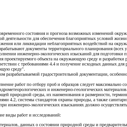
овременного состояния и прогноза возможных изменений окруж
ной деятельности для обеспечения благоприятных условий жизни
нижения или ликвидации неблагоприятных воздействий на окру
зрабатывают документы территориального планирования (всех у
полнении инженерно-экологических изысканий для подготовки п
вия проектируемого объекта на окружающую среду и разработки
тветствии с требованиями 4.4 и получение исходных данных для
ющую среду".
ом разрабатываемой градостроительной документации, особенн
ение работ по отбору проб и образцов следует максимально с
гидрометеорологических и инженерно-геологических материалов
ющей природной среды, их наименования и размерности, терми
ниями 4.2, системы стандартов охраны природы, а также санитар
 при инженерно-экологических изысканиях должно осуществлять
ие виды работ и исследований:
териалов, данных о состоянии природной среды и предварительн