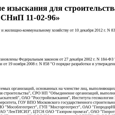
е изыскания для строительств
 СНиП 11-02-96»
 и жилищно-коммунальному хозяйству от 10 декабря 2012 г. N 8
новлены Федеральным законом от 27 декабря 2002 г. N 184-ФЗ 
от 19 ноября 2008 г. N 858 "О порядке разработки и утвержден
уемых организаций, основанных на членстве лиц, выполняющи
я строительства", СРО НП "Объединение организаций, выполн
ыскателей", ОАО "Росстройизыскания", Института геоэкологи
иверситета, ГОУ ВПО Московского государственного строительн
О "Мособлгеотрест", ГУП "Мосгоргеотрест", ОАО "ГипродорН
 ЗАО "ЛенТИСИЗ", ЦТСН ОАО "Газпром промгаз", ОАО "Гипрот