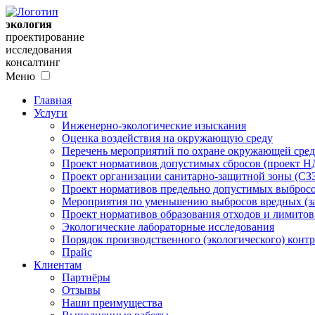
экология
проектирование
исследования
консалтинг
Меню
Главная
Услуги
Инженерно-экологические изыскания
Оценка воздействия на окружающую среду
Перечень мероприятий по охране окружающей ср
Проект нормативов допустимых сбросов (проект Н
Проект организации санитарно-защитной зоны (СЗ
Проект нормативов предельно допустимых выбросо
Мероприятия по уменьшению выбросов вредных (за
Проект нормативов образования отходов и лимито
Экологические лабораторные исследования
Порядок производственного (экологического) контр
Прайс
Клиентам
Партнёры
Отзывы
Наши преимущества