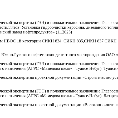
ческой экспертизы (ГЭЭ) и положительное заключение Главгос
стиллятов. Установка гидроочистки керосина, дизельного топлив
кий завод нефтепродуктов» (11.2025)
там НВОС 1й категории СИКН 834, СИКН 835,СИКН 837,СИКН 8
 Южно-Русского нефтегазоконденсатного месторождения ОАО «С
ческой экспертизы (ГЭЭ) и положительное заключение Главгос
го назначения (АГРС «Мамедова щель» - Туапсе-Небуг). Туапсин
ческой экспертизы проектной документации «Строительство уст
ческой экспертизы (ГЭЭ) и положительное заключение Главгос
о назначения (АГРС «Мамедова щель» - Туапсе-Небуг). Лазаревск
ческой экспертизы проектной документации «Волоконно-оптиче