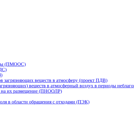
еды (ПМООС)
ДС)
З)
в загрязняющих веществ в атмосферу (проект ПДВ)
грязняющих) веществ в атмосферный воздух в периоды неблаг
в на их размещение (ПНООЛР)
оля в области обращения с отходами (ПЭК)