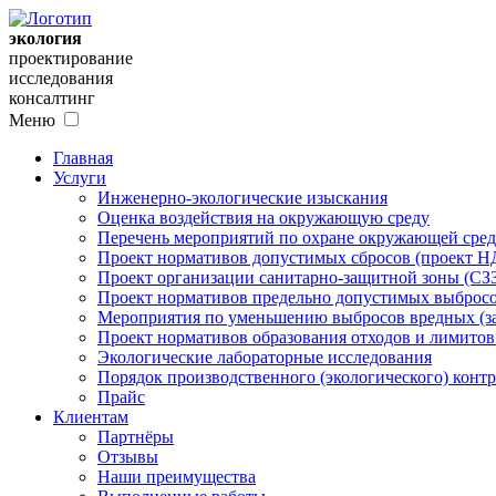
экология
проектирование
исследования
консалтинг
Меню
Главная
Услуги
Инженерно-экологические изыскания
Оценка воздействия на окружающую среду
Перечень мероприятий по охране окружающей ср
Проект нормативов допустимых сбросов (проект Н
Проект организации санитарно-защитной зоны (СЗ
Проект нормативов предельно допустимых выбросо
Мероприятия по уменьшению выбросов вредных (за
Проект нормативов образования отходов и лимито
Экологические лабораторные исследования
Порядок производственного (экологического) контр
Прайс
Клиентам
Партнёры
Отзывы
Наши преимущества