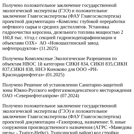
Получено положительное заключение государственной
экологической экспертизы (ГЭЭ) и положительное
заключение Главгосэкспертизы (ФАУ Главгосэкспертиза)
проектной документации «Комплекс глубокой переработки
нефтяного сырья и средних дистиллятов. Установка
гидроочистки керосина, дизельного топлива мощностью 2
160,8 тыс. т/год с секцией гидроизодепарафинизации и
объектами ОЗХ» АО «Новошахтинский завод
нефтепродуктов» (11.2025)
Получены Комплексные Экологические Разрешения по
объектам НВОС 1й категории СИКН 834, СИКН 835,СИКН
837,СИКН 838, ННЭ Коноково для ООО «РН-
Краснодарнефтегаз» (01.2025)
Получено Решение об установлении Санитарно-защитной
зоны Южно-Русского нефтегазоконденсатного месторождения
ОАО «Севернефтегазпром» (07.2024)
Получено положительное заключение государственной
экологической экспертизы (ГЭЭ) и положительное
заключение Главгосэкспертизы (ФАУ Главгосэкспертиза)
проектной документации «Газопровод, назначение: 9, иные
сооружения производственного назначения (АГРС «Мамедова
щель» - Туапсе-Небуг). Туапсинский район) код стройки