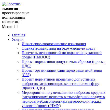
экология
проектирование
исследования
консалтинг
Меню
Главная
Услуги
Инженерно-экологические изыскания
Оценка воздействия на окружающую среду
Перечень мероприятий по охране окружающей
среды (ПМООС)
Проект нормативов допустимых сбросов (проект
НДС)
Проект организации санитарно-защитной зоны
(СЗЗ)
Проект нормативов предельно допустимых
выбросов загрязняющих веществ в атмосферу
(проект ПДВ)
Мероприятия по уменьшению выбросов вредных
(загрязняющих) веществ в атмосферный воздух в
периоды неблагоприятных метеорологических
условий (проект НМУ)