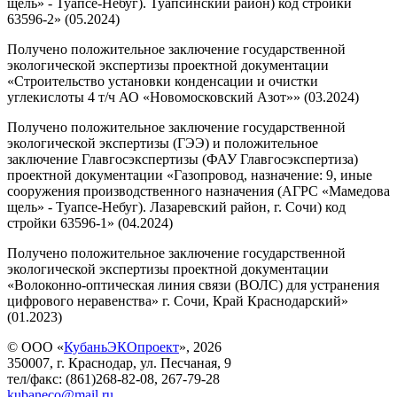
щель» - Туапсе-Небуг). Туапсинский район) код стройки
63596-2» (05.2024)
Получено положительное заключение государственной
экологической экспертизы проектной документации
«Строительство установки конденсации и очистки
углекислоты 4 т/ч АО «Новомосковский Азот»» (03.2024)
Получено положительное заключение государственной
экологической экспертизы (ГЭЭ) и положительное
заключение Главгосэкспертизы (ФАУ Главгосэкспертиза)
проектной документации «Газопровод, назначение: 9, иные
сооружения производственного назначения (АГРС «Мамедова
щель» - Туапсе-Небуг). Лазаревский район, г. Сочи) код
стройки 63596-1» (04.2024)
Получено положительное заключение государственной
экологической экспертизы проектной документации
«Волоконно-оптическая линия связи (ВОЛС) для устранения
цифрового неравенства» г. Сочи, Край Краснодарский»
(01.2023)
© ООО «
КубаньЭКОпроект
», 2026
350007, г. Краснодар, ул. Песчаная, 9
тел/факс: (861)268-82-08, 267-79-28
kubaneco@mail.ru