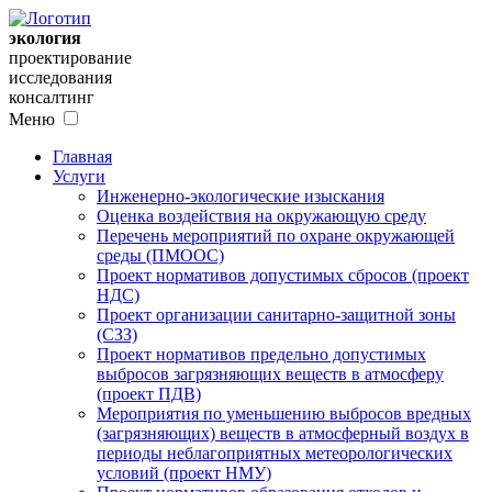
экология
проектирование
исследования
консалтинг
Меню
Главная
Услуги
Инженерно-экологические изыскания
Оценка воздействия на окружающую среду
Перечень мероприятий по охране окружающей
среды (ПМООС)
Проект нормативов допустимых сбросов (проект
НДС)
Проект организации санитарно-защитной зоны
(СЗЗ)
Проект нормативов предельно допустимых
выбросов загрязняющих веществ в атмосферу
(проект ПДВ)
Мероприятия по уменьшению выбросов вредных
(загрязняющих) веществ в атмосферный воздух в
периоды неблагоприятных метеорологических
условий (проект НМУ)