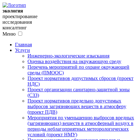
экология
проектирование
исследования
консалтинг
Меню
Главная
Услуги
Инженерно-экологические изыскания
Оценка воздействия на окружающую среду
Перечень мероприятий по охране окружающей
среды (ПМООС)
Проект нормативов допустимых сбросов (проект
НДС)
Проект организации санитарно-защитной зоны
(СЗЗ)
Проект нормативов предельно допустимых
выбросов загрязняющих веществ в атмосферу
(проект ПДВ)
Мероприятия по уменьшению выбросов вредных
(загрязняющих) веществ в атмосферный воздух в
периоды неблагоприятных метеорологических
условий (проект НМУ)