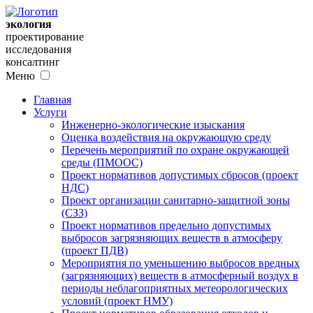
экология
проектирование
исследования
консалтинг
Меню
Главная
Услуги
Инженерно-экологические изыскания
Оценка воздействия на окружающую среду
Перечень мероприятий по охране окружающей
среды (ПМООС)
Проект нормативов допустимых сбросов (проект
НДС)
Проект организации санитарно-защитной зоны
(СЗЗ)
Проект нормативов предельно допустимых
выбросов загрязняющих веществ в атмосферу
(проект ПДВ)
Мероприятия по уменьшению выбросов вредных
(загрязняющих) веществ в атмосферный воздух в
периоды неблагоприятных метеорологических
условий (проект НМУ)