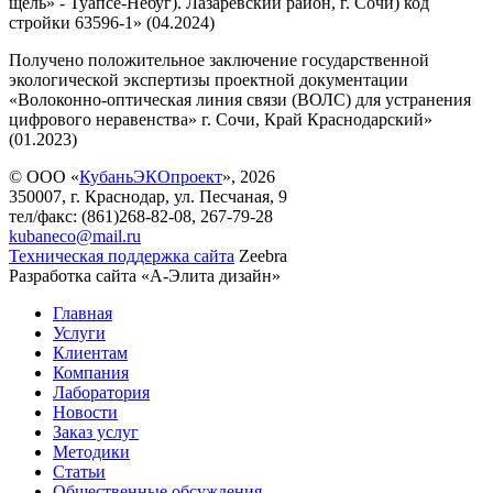
щель» - Туапсе-Небуг). Лазаревский район, г. Сочи) код
стройки 63596-1» (04.2024)
Получено положительное заключение государственной
экологической экспертизы проектной документации
«Волоконно-оптическая линия связи (ВОЛС) для устранения
цифрового неравенства» г. Сочи, Край Краснодарский»
(01.2023)
© ООО «
КубаньЭКОпроект
», 2026
350007, г. Краснодар, ул. Песчаная, 9
тел/факс: (861)268-82-08, 267-79-28
kubaneco@mail.ru
Техническая поддержка сайта
Zeebra
Разработка сайта «А-Элита дизайн»
Главная
Услуги
Клиентам
Компания
Лаборатория
Новости
Заказ услуг
Методики
Статьи
Общественные обсуждения