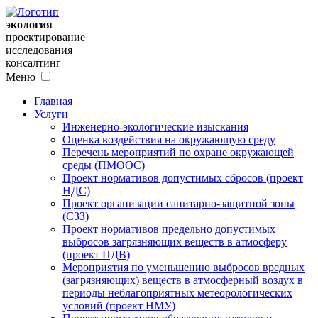
экология
проектирование
исследования
консалтинг
Меню
Главная
Услуги
Инженерно-экологические изыскания
Оценка воздействия на окружающую среду
Перечень мероприятий по охране окружающей
среды (ПМООС)
Проект нормативов допустимых сбросов (проект
НДС)
Проект организации санитарно-защитной зоны
(СЗЗ)
Проект нормативов предельно допустимых
выбросов загрязняющих веществ в атмосферу
(проект ПДВ)
Мероприятия по уменьшению выбросов вредных
(загрязняющих) веществ в атмосферный воздух в
периоды неблагоприятных метеорологических
условий (проект НМУ)