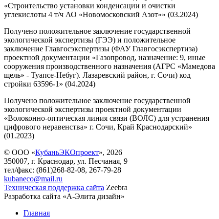
«Строительство установки конденсации и очистки
углекислоты 4 т/ч АО «Новомосковский Азот»» (03.2024)
Получено положительное заключение государственной
экологической экспертизы (ГЭЭ) и положительное
заключение Главгосэкспертизы (ФАУ Главгосэкспертиза)
проектной документации «Газопровод, назначение: 9, иные
сооружения производственного назначения (АГРС «Мамедова
щель» - Туапсе-Небуг). Лазаревский район, г. Сочи) код
стройки 63596-1» (04.2024)
Получено положительное заключение государственной
экологической экспертизы проектной документации
«Волоконно-оптическая линия связи (ВОЛС) для устранения
цифрового неравенства» г. Сочи, Край Краснодарский»
(01.2023)
© ООО «
КубаньЭКОпроект
», 2026
350007, г. Краснодар, ул. Песчаная, 9
тел/факс: (861)268-82-08, 267-79-28
kubaneco@mail.ru
Техническая поддержка сайта
Zeebra
Разработка сайта «А-Элита дизайн»
Главная