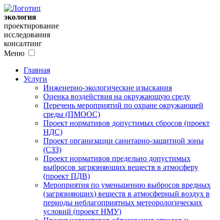
экология
проектирование
исследования
консалтинг
Меню
Главная
Услуги
Инженерно-экологические изыскания
Оценка воздействия на окружающую среду
Перечень мероприятий по охране окружающей
среды (ПМООС)
Проект нормативов допустимых сбросов (проект
НДС)
Проект организации санитарно-защитной зоны
(СЗЗ)
Проект нормативов предельно допустимых
выбросов загрязняющих веществ в атмосферу
(проект ПДВ)
Мероприятия по уменьшению выбросов вредных
(загрязняющих) веществ в атмосферный воздух в
периоды неблагоприятных метеорологических
условий (проект НМУ)