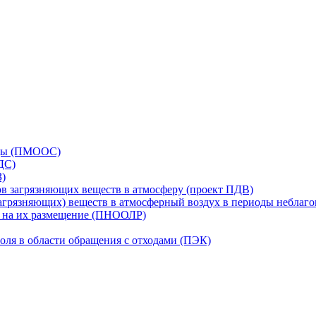
еды (ПМООС)
ДС)
З)
в загрязняющих веществ в атмосферу (проект ПДВ)
грязняющих) веществ в атмосферный воздух в периоды неблаг
в на их размещение (ПНООЛР)
оля в области обращения с отходами (ПЭК)