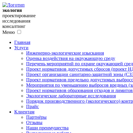
экология
проектирование
исследования
консалтинг
Меню
Главная
Услуги
Инженерно-экологические изыскания
Оценка воздействия на окружающую среду
Перечень мероприятий по охране окружающей ср
Проект нормативов допустимых сбросов (проект Н
Проект организации санитарно-защитной зоны (СЗ
Проект нормативов предельно допустимых выбросо
Мероприятия по уменьшению выбросов вредных (за
Проект нормативов образования отходов и лимито
Экологические лабораторные исследования
Порядок производственного (экологического) контр
Прайс
Клиентам
Партнёры
Отзывы
Наши преимущества