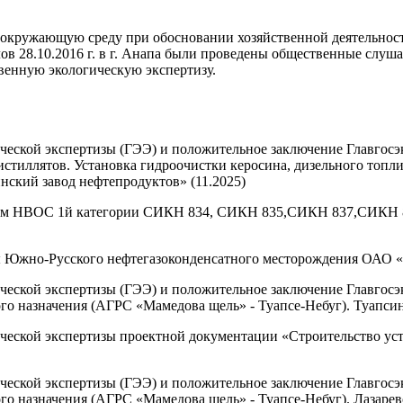
окружающую среду при обосновании хозяйственной деятельности
лов 28.10.2016 г. в г. Анапа были проведены общественные слу
венную экологическую экспертизу.
ческой экспертизы (ГЭЭ) и положительное заключение Главгос
стиллятов. Установка гидроочистки керосина, дизельного топлив
кий завод нефтепродуктов» (11.2025)
там НВОС 1й категории СИКН 834, СИКН 835,СИКН 837,СИКН 8
 Южно-Русского нефтегазоконденсатного месторождения ОАО «С
ческой экспертизы (ГЭЭ) и положительное заключение Главгос
го назначения (АГРС «Мамедова щель» - Туапсе-Небуг). Туапсин
ческой экспертизы проектной документации «Строительство уст
ческой экспертизы (ГЭЭ) и положительное заключение Главгос
о назначения (АГРС «Мамедова щель» - Туапсе-Небуг). Лазаревск