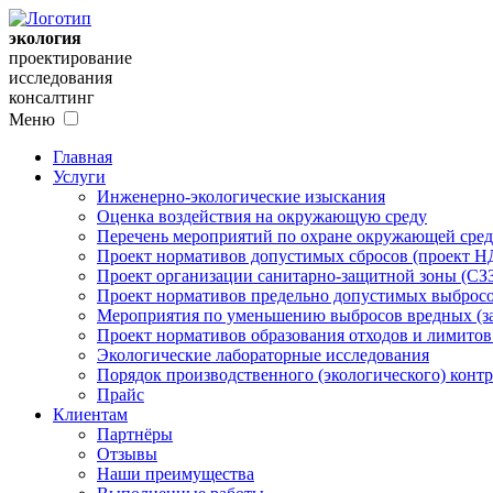
экология
проектирование
исследования
консалтинг
Меню
Главная
Услуги
Инженерно-экологические изыскания
Оценка воздействия на окружающую среду
Перечень мероприятий по охране окружающей ср
Проект нормативов допустимых сбросов (проект Н
Проект организации санитарно-защитной зоны (СЗ
Проект нормативов предельно допустимых выбросо
Мероприятия по уменьшению выбросов вредных (за
Проект нормативов образования отходов и лимито
Экологические лабораторные исследования
Порядок производственного (экологического) контр
Прайс
Клиентам
Партнёры
Отзывы
Наши преимущества