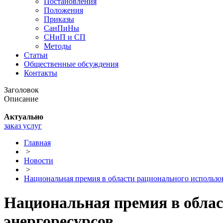
Постановления
Положения
Приказы
СанПиНы
СНиП и СП
Методы
Статьи
Общественные обсуждения
Контакты
Заголовок
Описание
Актуально
заказ услуг
Главная
>
Новости
>
Национальная премия в области рационального использо
Национальная премия в облас
энергоресурсов