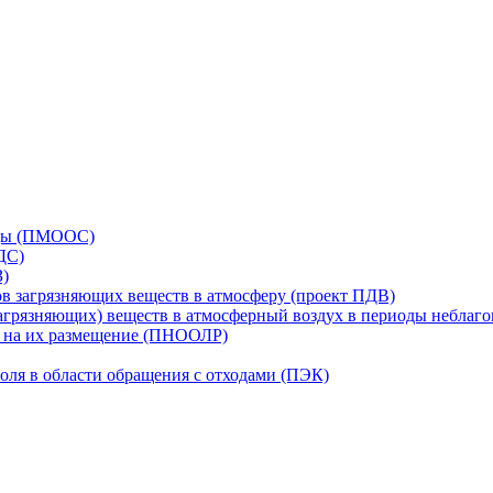
еды (ПМООС)
ДС)
З)
в загрязняющих веществ в атмосферу (проект ПДВ)
грязняющих) веществ в атмосферный воздух в периоды неблаг
в на их размещение (ПНООЛР)
оля в области обращения с отходами (ПЭК)