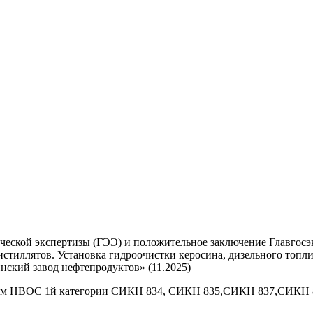
ческой экспертизы (ГЭЭ) и положительное заключение Главгос
стиллятов. Установка гидроочистки керосина, дизельного топлив
кий завод нефтепродуктов» (11.2025)
там НВОС 1й категории СИКН 834, СИКН 835,СИКН 837,СИКН 8