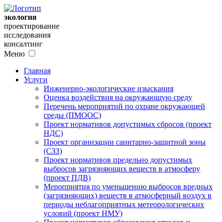
экология
проектирование
исследования
консалтинг
Меню
Главная
Услуги
Инженерно-экологические изыскания
Оценка воздействия на окружающую среду
Перечень мероприятий по охране окружающей
среды (ПМООС)
Проект нормативов допустимых сбросов (проект
НДС)
Проект организации санитарно-защитной зоны
(СЗЗ)
Проект нормативов предельно допустимых
выбросов загрязняющих веществ в атмосферу
(проект ПДВ)
Мероприятия по уменьшению выбросов вредных
(загрязняющих) веществ в атмосферный воздух в
периоды неблагоприятных метеорологических
условий (проект НМУ)