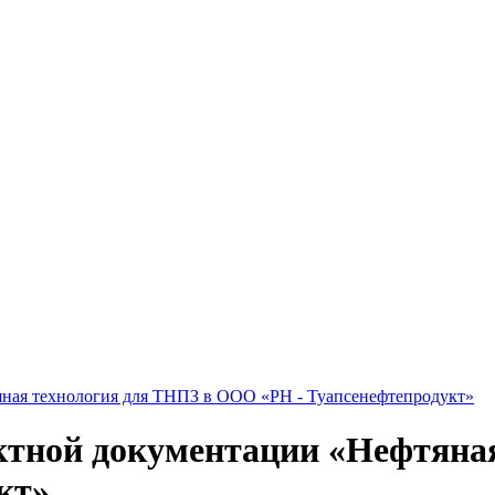
яная технология для ТНПЗ в ООО «РН - Туапсенефтепродукт»
ктной документации «Нефтяна
кт»