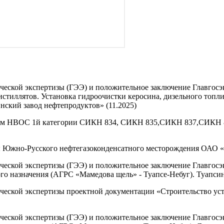
ческой экспертизы (ГЭЭ) и положительное заключение Главгос
стиллятов. Установка гидроочистки керосина, дизельного топлив
кий завод нефтепродуктов» (11.2025)
там НВОС 1й категории СИКН 834, СИКН 835,СИКН 837,СИКН 8
 Южно-Русского нефтегазоконденсатного месторождения ОАО «С
ческой экспертизы (ГЭЭ) и положительное заключение Главгос
го назначения (АГРС «Мамедова щель» - Туапсе-Небуг). Туапсин
ческой экспертизы проектной документации «Строительство уст
ческой экспертизы (ГЭЭ) и положительное заключение Главгос