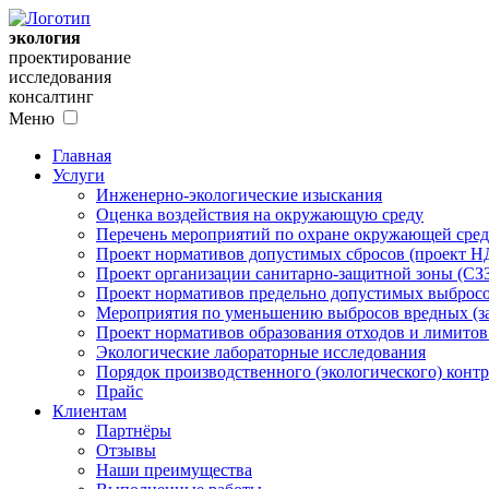
экология
проектирование
исследования
консалтинг
Меню
Главная
Услуги
Инженерно-экологические изыскания
Оценка воздействия на окружающую среду
Перечень мероприятий по охране окружающей ср
Проект нормативов допустимых сбросов (проект Н
Проект организации санитарно-защитной зоны (СЗ
Проект нормативов предельно допустимых выбросо
Мероприятия по уменьшению выбросов вредных (за
Проект нормативов образования отходов и лимито
Экологические лабораторные исследования
Порядок производственного (экологического) контр
Прайс
Клиентам
Партнёры
Отзывы
Наши преимущества