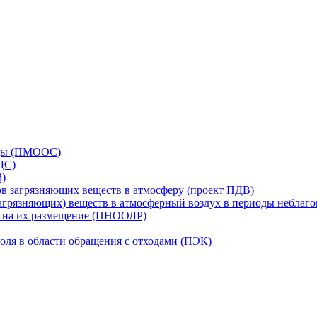
еды (ПМООС)
ДС)
З)
в загрязняющих веществ в атмосферу (проект ПДВ)
грязняющих) веществ в атмосферный воздух в периоды неблаг
в на их размещение (ПНООЛР)
оля в области обращения с отходами (ПЭК)