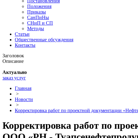
Постановления
Положения
Приказы
СанПиНы
СНиП и СП
Методы
Статьи
Общественные обсуждения
Контакты
Заголовок
Описание
Актуально
заказ услуг
Главная
>
Новости
>
Корректировка работ по проектной документации «Нефт
Корректировка работ по прое
ООО «РН - Туапсенефтепроду