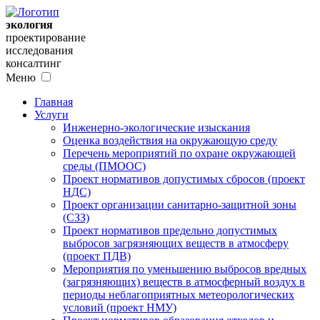
экология
проектирование
исследования
консалтинг
Меню
Главная
Услуги
Инженерно-экологические изыскания
Оценка воздействия на окружающую среду
Перечень мероприятий по охране окружающей
среды (ПМООС)
Проект нормативов допустимых сбросов (проект
НДС)
Проект организации санитарно-защитной зоны
(СЗЗ)
Проект нормативов предельно допустимых
выбросов загрязняющих веществ в атмосферу
(проект ПДВ)
Мероприятия по уменьшению выбросов вредных
(загрязняющих) веществ в атмосферный воздух в
периоды неблагоприятных метеорологических
условий (проект НМУ)