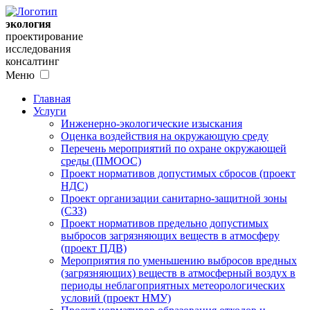
экология
проектирование
исследования
консалтинг
Меню
Главная
Услуги
Инженерно-экологические изыскания
Оценка воздействия на окружающую среду
Перечень мероприятий по охране окружающей
среды (ПМООС)
Проект нормативов допустимых сбросов (проект
НДС)
Проект организации санитарно-защитной зоны
(СЗЗ)
Проект нормативов предельно допустимых
выбросов загрязняющих веществ в атмосферу
(проект ПДВ)
Мероприятия по уменьшению выбросов вредных
(загрязняющих) веществ в атмосферный воздух в
периоды неблагоприятных метеорологических
условий (проект НМУ)